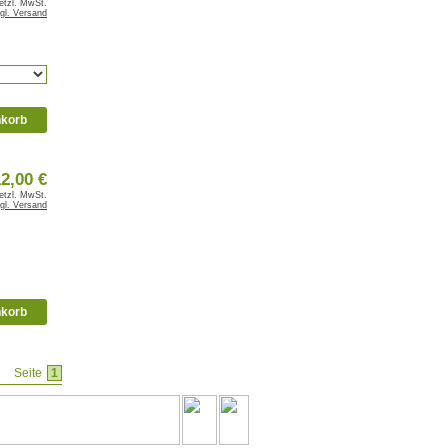
setzl. MwSt.
gl. Versand
nkorb
2,00 €
setzl. MwSt.
gl. Versand
nkorb
Seite
1