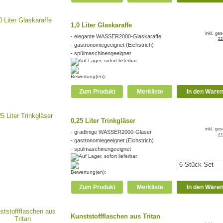
1,0 Liter Glaskaraffe
inkl. ge
- elegante WASSER2000-Glaskaraffe
zz
- gastronomiegeeignet (Eichstrich)
- spülmaschinengeeignet
Bewertung(en):
Zum Produkt
Merkliste
In den Ware
0,25 Liter Trinkgläser
inkl. ge
- gradlinige WASSER2000-Gläser
zz
- gastronomiegeeignet (Eichstrich)
- spülmaschinengeeignet
Bewertung(en):
Zum Produkt
Merkliste
In den Ware
Kunststoffflaschen aus Tritan