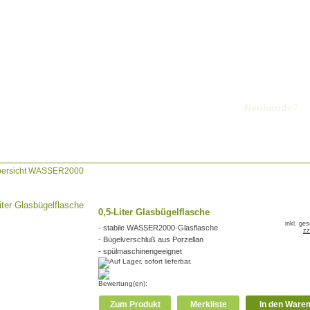
Neukunde?
ersicht
WASSER2000
0,5-Liter Glasbügelflasche
inkl. ge
- stabile WASSER2000-Glasflasche
zz
- Bügelverschluß aus Porzellan
- spülmaschinengeeignet
Bewertung(en):
Zum Produkt
Merkliste
In den Ware