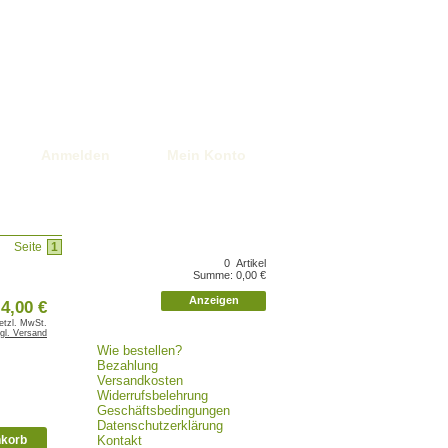
Anmelden
Mein Konto
Seite
1
0 Artikel
Summe: 0,00 €
Anzeigen
4,00 €
setzl. MwSt.
gl. Versand
Wie bestellen?
Bezahlung
Versandkosten
Widerrufsbelehrung
Geschäftsbedingungen
Datenschutzerklärung
nkorb
Kontakt