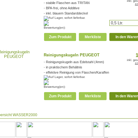
inkl. ge
- stabile Flaschen aus TRITAN
zz
- BPA-frei, ohne Additive
- inkl. blauem Standarddeckel
Bewertung(en):
Zum Produkt
Merkliste
In den Ware
1
Reinigungskugeln PEUGEOT
inkl. ge
- Reinigungskugeln aus Edelstahl (4mm)
zz
- in praktischem Behältnis
- effektive Reinigung von Flaschen/Karaffen
Bewertung(en):
Zum Produkt
Merkliste
In den Ware
ersicht
WASSER2000